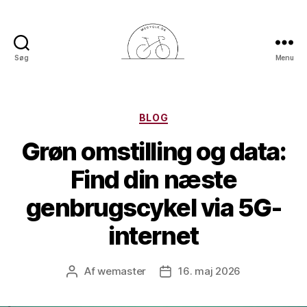
Søg
Menu
Wecycle
Kategorier
BLOG
Grøn omstilling og data:
Find din næste
genbrugscykel via 5G-
internet
Af
wemaster
16. maj 2026
Indlægsforfatter
Indlægsdato