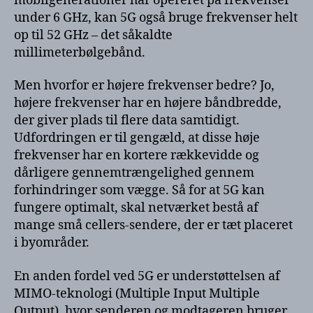
mobilgenerationer har opereret på frekvenser
under 6 GHz, kan 5G også bruge frekvenser helt
op til 52 GHz – det såkaldte
millimeterbølgebånd.
Men hvorfor er højere frekvenser bedre? Jo,
højere frekvenser har en højere båndbredde,
der giver plads til flere data samtidigt.
Udfordringen er til gengæld, at disse høje
frekvenser har en kortere rækkevidde og
dårligere gennemtrængelighed gennem
forhindringer som vægge. Så for at 5G kan
fungere optimalt, skal netværket bestå af
mange små cellers-sendere, der er tæt placeret
i byområder.
En anden fordel ved 5G er understøttelsen af
MIMO-teknologi (Multiple Input Multiple
Output), hvor senderen og modtageren bruger