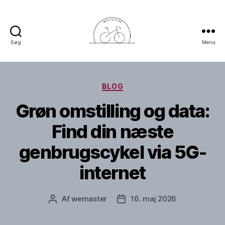
Søg
Menu
Wecycle
Kategorier
BLOG
Grøn omstilling og data:
Find din næste
genbrugscykel via 5G-
internet
Af
wemaster
16. maj 2026
Indlægsforfatter
Indlægsdato